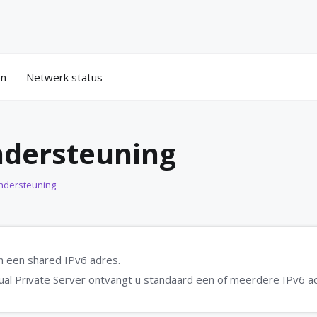
en
Netwerk status
ondersteuning
ondersteuning
n een shared IPv6 adres.
ual Private Server ontvangt u standaard een of meerdere IPv6 a